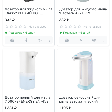
Дозатор для жидкого мыла
Дозатор для жидкого мыла
'Оникс' РЫЖИЙ КОТ
'Пастель AZZURRO'
107633
РЫЖИЙ КОТ 106680
332 ₽
382 ₽
Нет отзывов
Нет отзывов
Под заказ 4-5 дней
Под заказ 4-5 дней
Дозатор пенный для мыла
Дозатор сенсорный для
(106679) ENERGY EN-452
мыла автоматический
(104331) HOMESTAR HS-
1 381 ₽
1 105 ₽
0111