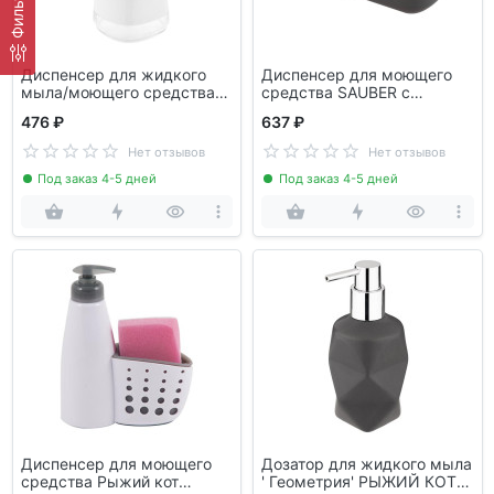
Фильтр
Диспенсер для жидкого
Диспенсер для моющего
мыла/моющего средства
средства SAUBER с
CLASSIC РЫЖИЙ КОТ
держателем для губки и
476 ₽
637 ₽
105849
органайзером Leonord
РЫЖИЙ КОТ 105851
Нет отзывов
Нет отзывов
Под заказ 4-5 дней
Под заказ 4-5 дней
Диспенсер для моющего
Дозатор для жидкого мыла
средства Рыжий кот
' Геометрия' РЫЖИЙ КОТ