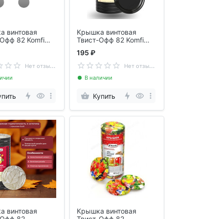
а винтовая
Крышка винтовая
Офф 82 Komfi
Твист-Офф 82 Komfi
GR 20шт/уп
KVR4BL 20шт/уп черн
195 ₽
ый
Н
ет отзывов
Н
ет отзывов
личии
В наличии
упить
Купить
а винтовая
Крышка винтовая
-Офф 82
Твист-Офф 82