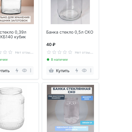
стекло 0,39л
Банка стекло 0,5л СКО
 КБ140 кубик
40 ₽
Н
ет отзывов
Н
ет отзывов
личии
В наличии
упить
Купить