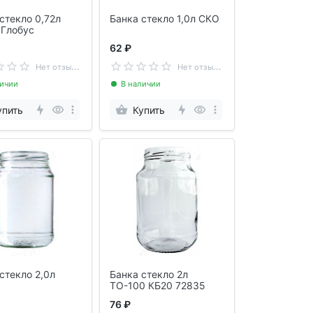
стекло 0,72л
Банка стекло 1,0л СКО
 Глобус
62 ₽
Н
ет отзывов
Н
ет отзывов
личии
В наличии
упить
Купить
стекло 2,0л
Банка стекло 2л
ТО-100 КБ20 72835
76 ₽