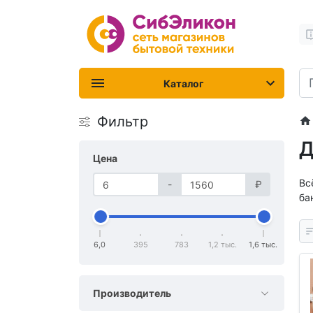
Каталог
Фильтр
Д
Цена
Вс
-
₽
ба
6,0
395
783
1,2 тыс.
1,6 тыс.
Производитель