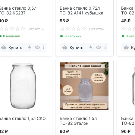
Банка стекло 0,5л
Банка стекло 0,72л
Банка 
ТО-82 КБ237
ТО-82 А141 кубышка
ТО-82
40 ₽
55 ₽
48 ₽
Н
ет отзывов
Н
ет отзывов
В наличии
В наличии
В на
Купить
Купить
К
Банка стекло 1,5л СКО
Банка стекло 1,5л
Банка 
ТО-82 Эталон
ТО-82
82 ₽
90 ₽
96 ₽