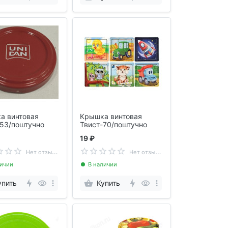
а винтовая
Крышка винтовая
-53/поштучно
Твист-70/поштучно
19 ₽
Н
ет отзывов
Н
ет отзывов
личии
В наличии
упить
Купить