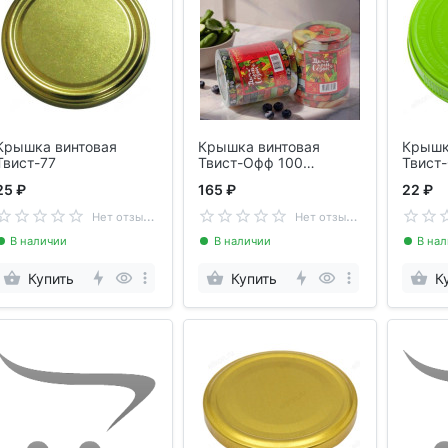
Крышка винтовая
Крышка винтовая
Крышк
Твист-77
Твист-Офф 100
Твист
Ассорти /Дачный
пласт
25 ₽
165 ₽
22 ₽
сезон(10шт.уп/12)
Н
ет отзывов
Н
ет отзывов
В наличии
В наличии
В на
Купить
Купить
К