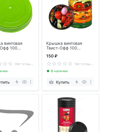
а винтовая
Крышка винтовая
-Офф 100
Твист-Офф 100
ик
Элитная 10шт/уп
150 ₽
Н
ет отзывов
Н
ет отзывов
личии
В наличии
упить
Купить