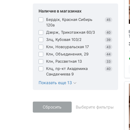
Наличие в магазинах
Бердск, Красная Сибирь
45
120а
Дзерж, Трикотажная 60/3
40
Злц, Кубовая 103/2
39
Клн, Новоуральская 17
43
Клн, Объединения, 29
44
Клн, Рассветная 13
33
Клц, пр-кт Академика
40
Сандахчиева 9
Показать еще 13
Сбросить
Выберите фильтры