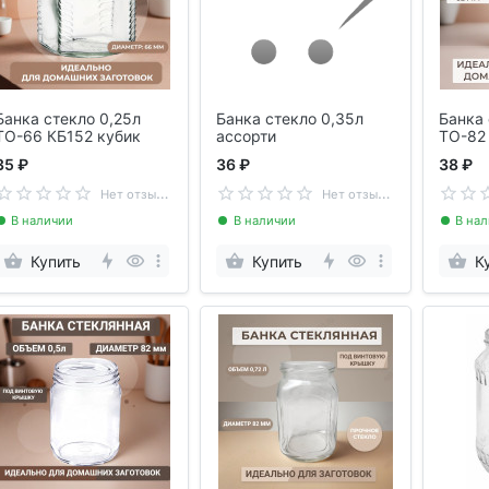
Банка стекло 0,25л
Банка стекло 0,35л
Банка 
ТО-66 КБ152 кубик
ассорти
ТО-82
35 ₽
36 ₽
38 ₽
Н
ет отзывов
Н
ет отзывов
В наличии
В наличии
В на
Купить
Купить
К