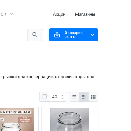
рск
Акции
Магазины
0
товар(ов),
на
0 ₽
, крышки для консервации, стерилизаторы для