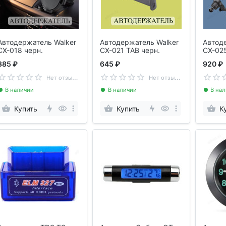
Автодержатель Walker
Автодержатель Walker
Автод
CX-018 черн.
CX-021 TAB черн.
CX-025
385 ₽
645 ₽
920 ₽
Н
ет отзывов
Н
ет отзывов
В наличии
В наличии
В на
Купить
Купить
К