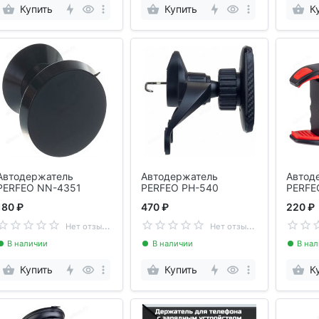
Купить
Купить
К
Автодержатель
Автодержатель
Автод
PERFEO NN-4351
PERFEO PH-540
PERFE
180 ₽
470 ₽
220 ₽
Н
ет отзывов
Н
ет отзывов
В наличии
В наличии
В на
Купить
Купить
К