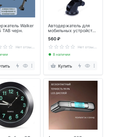
ержатель Walker
Автодержатель для
 TAB черн.
мобильных устройств
YC002
560 ₽
Н
ет отзывов
Н
ет отзывов
личии
В наличии
упить
Купить