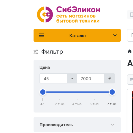
Каталог
Фильтр
А
Цена
-
₽
45
2 тыс.
4 тыс.
5 тыс.
7 тыс.
Производитель