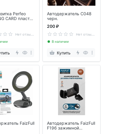
зитка Perfeo
Автодержатель C048
NG CARD пластик
черн.
867
200 ₽
Н
ет отзывов
Н
ет отзывов
личии
В наличии
упить
Купить
ржатель FaizFull
Автодержатель FaizFull
F196 зажимной
механизм