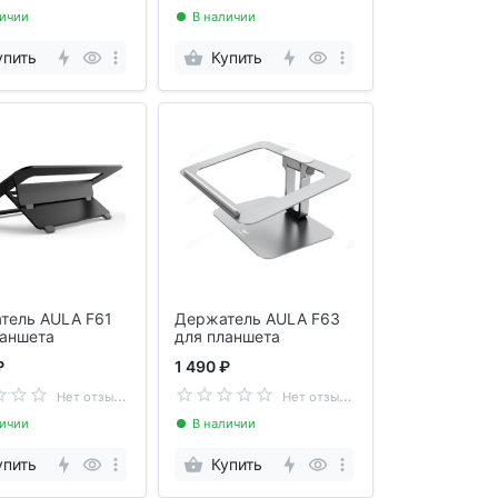
личии
В наличии
упить
Купить
тель AULA F61
Держатель AULA F63
ланшета
для планшета
₽
1 490 ₽
Н
ет отзывов
Н
ет отзывов
личии
В наличии
упить
Купить