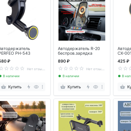
Автодержатель
Автодержатель R-20
Автод
PERFEO PH-543
беспров.зарядка
CX-001
580 ₽
890 ₽
425 ₽
Н
ет отзывов
Н
ет отзывов
В наличии
В наличии
В на
Купить
Купить
К