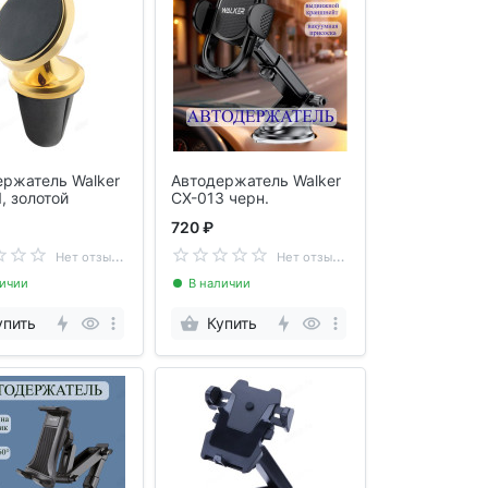
ержатель Walker
Автодержатель Walker
, золотой
CX-013 черн.
720 ₽
Н
ет отзывов
Н
ет отзывов
личии
В наличии
упить
Купить