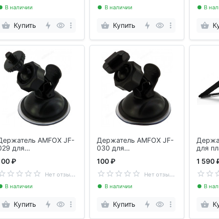
В наличии
В наличии
В на
Купить
Купить
К
Держатель AMFOX JF-
Держатель AMFOX JF-
Держа
029 для
030 для
для п
видеорегистратора
видеорегистратора
100 ₽
100 ₽
1 590 
Н
ет отзывов
Н
ет отзывов
В наличии
В наличии
В на
Купить
Купить
К