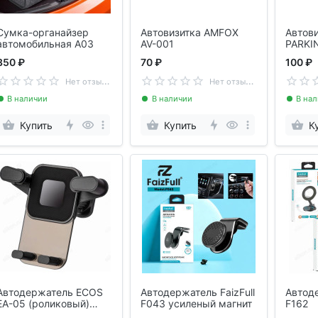
Cумка-органайзер
Автовизитка AMFOX
Автови
автомобильная А03
AV-001
PARKI
PF_A4
350 ₽
70 ₽
100 ₽
Н
ет отзывов
Н
ет отзывов
В наличии
В наличии
В на
Купить
Купить
К
Автодержатель ECOS
Автодержатель FaizFull
Автоде
EA-05 (роликовый)
F043 усиленый магнит
F162
110298