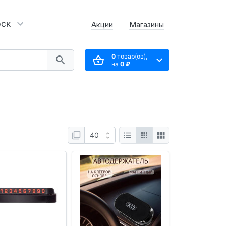
рск
Акции
Магазины
0
товар(ов),
на
0 ₽