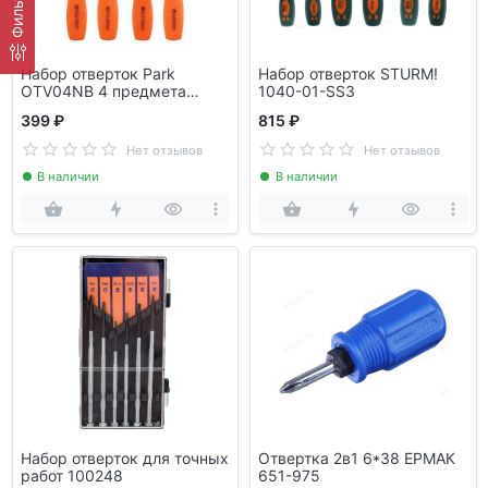
Фильтр
Набор отверток Park
Набор отверток STURM!
OTV04NB 4 предмета
1040-01-SS3
356204
399 ₽
815 ₽
Нет отзывов
Нет отзывов
В наличии
В наличии
Набор отверток для точных
Отвертка 2в1 6*38 ЕРМАК
работ 100248
651-975