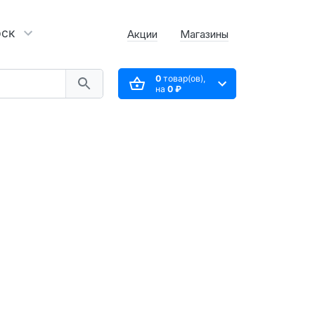
рск
Акции
Магазины
0
товар(ов),
на
0 ₽