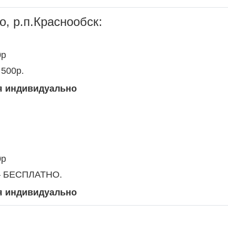
о, р.п.Краснообск:
0р
 500р.
я индивидуально
0р
 – БЕСПЛАТНО.
я индивидуально