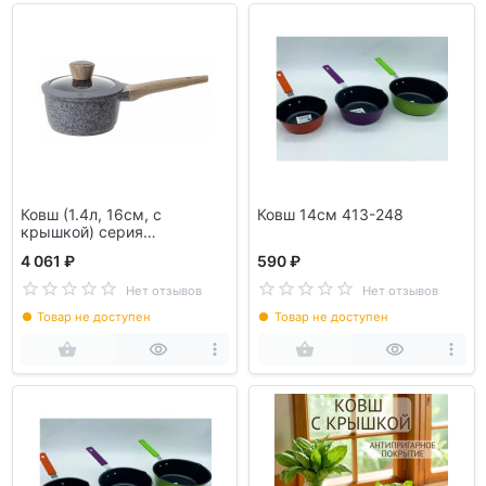
Ковш (1.4л, 16см, с
Ковш 14см 413-248
крышкой) серия
MINERALICA NADOBA
4 061 ₽
590 ₽
728414
Нет отзывов
Нет отзывов
Товар не доступен
Товар не доступен