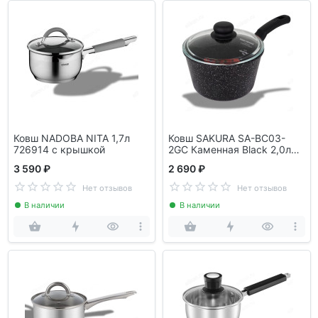
Ковш NADOBA NITA 1,7л
Ковш SAKURA SA-BC03-
726914 с крышкой
2GC Каменная Black 2,0л
черный
3 590 ₽
2 690 ₽
Нет отзывов
Нет отзывов
В наличии
В наличии