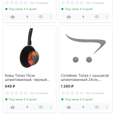
Нет отзывов
Нет отзывов
Под заказ 4-5 дней
Под заказ 4-5 дней
Ковш Топаз 16см
Сотейник Топаз с крышкой
штампованный, черный
штампованный 24см,
гранит SAKURA SA-BC11-16
черный мрамор SAKURA
649 ₽
1 260 ₽
SA-SP11-24
Нет отзывов
Нет отзывов
Под заказ 4-5 дней
Под заказ 4-5 дней