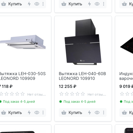
Купить
Купить
К
Вытяжка LEH-030-50S
Вытяжка LEH-040-60B
Индук
LEONORD 109909
LEONORD 109910
варочн
30251
7 118 ₽
12 255 ₽
9 019 
10971
Н
ет отзывов
Н
ет отзывов
Под заказ 4-5 дней
Под заказ 4-5 дней
Под з
Купить
Купить
К