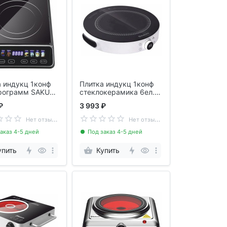
 индукц 1конф
Плитка индукц 1конф
программ SAKURA
стеклокерамика 6ел.
70
SAKURA SA-7160W
₽
3 993 ₽
Н
ет отзывов
Н
ет отзывов
аказ 4-5 дней
Под заказ 4-5 дней
упить
Купить