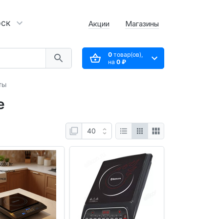
рск
Акции
Магазины
0
товар(ов),
на
0 ₽
ты
е