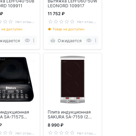
ка LEH-040-50B
Вытяжка LEH-060-50W
RD 109911
LEONORD 109917
 ₽
11 752 ₽
Н
ет отзывов
Н
ет отзывов
 не доступен
Товар не доступен
жидается
Ожидается
 индукционная
Плита индукционная
A SA-7157S
SAKURA SA-7159 (2
)
конф)
₽
8 990 ₽
Н
ет отзывов
Н
ет отзывов