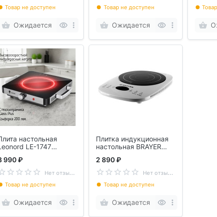
Товар не доступен
Товар не доступен
Товар
Ожидается
Ожидается
О
Плита настольная
Плитка индукционная
Leonord LE-1747
настольная BRAYER
стеклокерамика
BR2802
3 990 ₽
2 890 ₽
108175
Н
ет отзывов
Н
ет отзывов
Товар не доступен
Товар не доступен
Ожидается
Ожидается