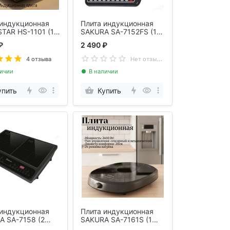
 индукционная
Плита индукционная
TAR HS-1101 (1
SAKURA SA-7152FS (1
конф)
₽
2 490 ₽
Н
ет отзывов
4 отзыва
личии
В наличии
упить
Купить
 индукционная
Плита индукционная
A SA-7158 (2
SAKURA SA-7161S (1
конф)