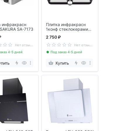
а инфракрасн
Плитка инфракрасн
 SAKURA SA-7173
1конф стеклокерамика
SAKURA SA-7169S
₽
2 750 ₽
Н
ет отзывов
Н
ет отзывов
аказ 4-5 дней
Под заказ 4-5 дней
упить
Купить