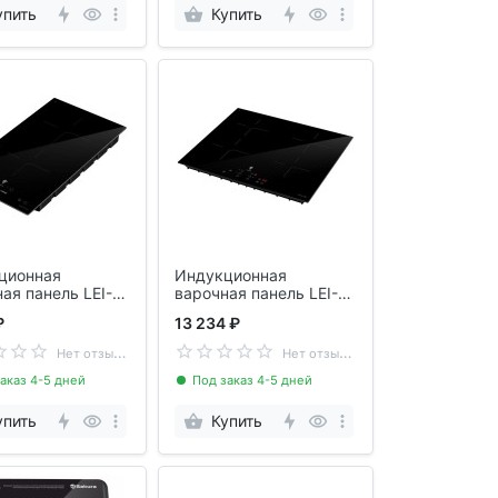
упить
Купить
ционная
Индукционная
ая панель LEI-
варочная панель LEI-
 LEONORD
60450 LEONORD
₽
13 234 ₽
2
109713
Н
ет отзывов
Н
ет отзывов
аказ 4-5 дней
Под заказ 4-5 дней
упить
Купить