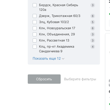
Бердск, Красная Сибирь
3
120а
Дзерж, Трикотажная 60/3
6
Злц, Кубовая 103/2
5
Клн, Новоуральская 17
6
Клн, Объединения, 29
3
Клн, Рассветная 13
3
Клц, пр-кт Академика
4
Сандахчиева 9
Показать еще 12
Сбросить
Выберите фильтры