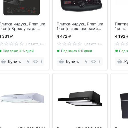
Плитка индукц Premium
Плитка индукц Premium
Плитк
1конф 8реж ультра
1конф стеклокерамика
1конф
слим SAKURA SA-
SAKURA SA-7163
4 331 ₽
4 472 ₽
4 192 
7155VS
Н
ет отзывов
Н
ет отзывов
Под заказ 4-5 дней
Под заказ 4-5 дней
Под з
Купить
Купить
К