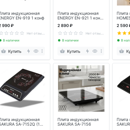
Плита индукционная
Плита индукционная
Плита
ENERGY EN-919 1 конф
ENERGY EN-921 1 конф
HOMES
(107021)
конф)
2 990 ₽
2 890 ₽
2 590 
Н
ет отзывов
Н
ет отзывов
В наличии
В наличии
В на
Купить
Купить
К
Плита индукционная
Плита индукционная
Плита
SAKURA SA-7152Q (1
SAKURA SA-7156
SAKUR
конф)
конф)