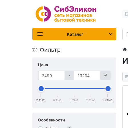
Каталог
Фильтр
И
Цена
-
₽
2 тыс.
4 тыс.
6 тыс.
9 тыс.
13 тыс.
Особенности