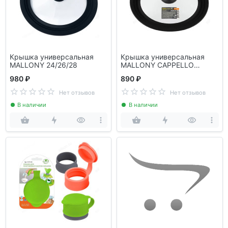
Крышка универсальная
Крышка универсальная
MALLONY 24/26/28
MALLONY CAPPELLO
22/24/26см 003876
980 ₽
890 ₽
силик.ободок
Нет отзывов
Нет отзывов
В наличии
В наличии