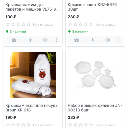
Крышка-зажим для
Крышка-пакет KRZ-5676
пакетов и мешков VL75-93
30шт
пластик
100 ₽
280 ₽
Нет отзывов
Нет отзывов
В наличии
В наличии
Крышка-чехол для посуды
Набор крышек силикон JN-
Broun XR 618
00313 6шт
190 ₽
333 ₽
Нет отзывов
Нет отзывов