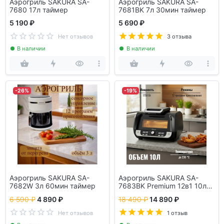
Аэрогриль SAKURA SA-
Аэрогриль SAKURA SA-
7680 17л таймер
7681BK 7л 30мин таймер
5 190 ₽
5 690 ₽
Нет отзывов
3 отзыва
В наличии
В наличии
-26%
-19%
Аэрогриль SAKURA SA-
Аэрогриль SAKURA SA-
7682W 3л 60мин таймер
7683BK Premium 12в1 10л
таймер
6 590 ₽
4 890 ₽
18 490 ₽
14 890 ₽
Нет отзывов
1 отзыв