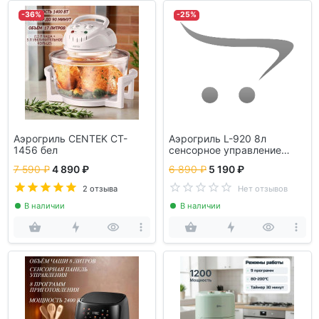
-36%
-25%
Аэрогриль CENTEK CT-
Аэрогриль L-920 8л
1456 бел
сенсорное управление
серый
7 590 ₽
4 890 ₽
6 890 ₽
5 190 ₽
2 отзыва
Нет отзывов
В наличии
В наличии