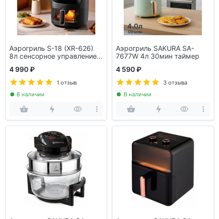
Аэрогриль S-18 (XR-626)
Аэрогриль SAKURA SA-
8л сенсорное управление
7677W 4л 30мин таймер
черн.
4 990 ₽
4 590 ₽
1 отзыв
3 отзыва
В наличии
В наличии