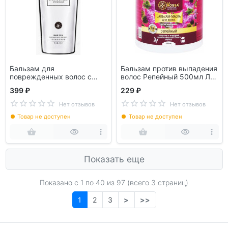
Бальзам для
Бальзам против выпадения
поврежденных волос с
волос Репейный 500мл ЛА
протеинами шелка и
РОССА арт2681
399 ₽
229 ₽
маслом оливы JOMTAM
400 мл JMT65914 (Новый)
Нет отзывов
Нет отзывов
Товар не доступен
Товар не доступен
Показать еще
Показано с 1 по
40
из 97 (всего 3 страниц)
1
2
3
>
>>