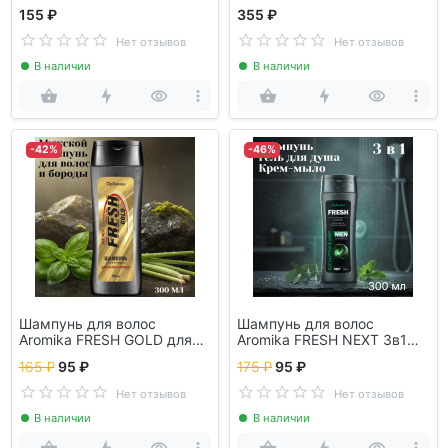
Ультрапитание
Ц-00001646
155 ₽
355 ₽
Нет отзывов
Нет отзывов
В наличии
В наличии
-42%
-46%
Шампунь для волос
Шампунь для волос
Aromika FRESH GOLD для
Aromika FRESH NEXT 3в1
мужчин
Ц-00001606
165 ₽
95 ₽
175 ₽
95 ₽
Нет отзывов
Нет отзывов
В наличии
В наличии