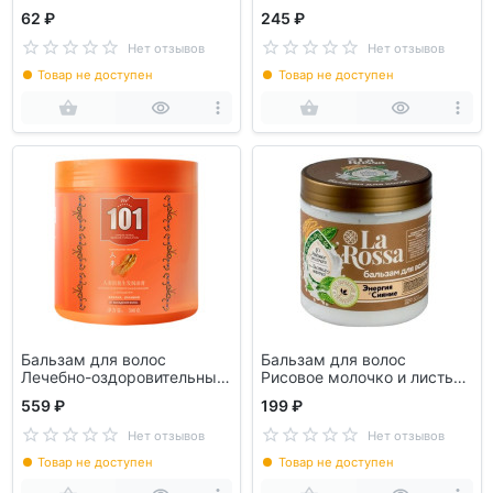
карите 250мл 971-039
РОССА арт3148
62 ₽
245 ₽
Нет отзывов
Нет отзывов
Товар не доступен
Товар не доступен
Бальзам для волос
Бальзам для волос
Лечебно-оздоровительный
Рисовое молочко и листья
101 500мл
матча 500мл ЛА РОССА
559 ₽
199 ₽
арт3147
Нет отзывов
Нет отзывов
Товар не доступен
Товар не доступен