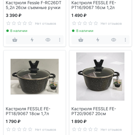
Кастрюля Fessle F-RC26DT
Кастрюля FESSLE FЕ-
5,2л 26см съемные ручки
РТ16/9067 16см 1,2л
3 390 ₽
1 490 ₽
Нет отзывов
Нет отзывов
В наличии
В наличии
Кастрюля FESSLE FЕ-
Кастрюля FESSLE FЕ-
РТ18/9067 18см 1,7л
РТ20/9067 20см
1 790 ₽
1 890 ₽
Нет отзывов
Нет отзывов