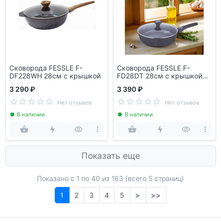
Сковорода FESSLE F-
Сковорода FESSLE F-
DF228WH 28см с крышкой
FD28DT 28см с крышкой
съемная ручка
3 290 ₽
3 390 ₽
Нет отзывов
Нет отзывов
В наличии
В наличии
Показать еще
Показано с 1 по
40
из 163 (всего 5 страниц)
1
2
3
4
5
>
>>