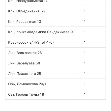
Клн, Новоуральская 17
1
Клн, Объединения, 29
1
Клн, Рассветная 13
1
Клц, пр-кт Академика Сандахчиева 9
1
Краснообск 244/3 (БГ-1-6)
1
Лнн ,Волховская 28
1
Лнн, Забалуева 58
1
Лнн, Плахотного 2Б
1
Обь, Ломоносова 20/1
1
Свт, Героев Труда 18
1