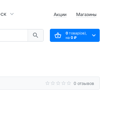
рск
Акции
Магазины
0
товар(ов),
на
0 ₽
0 отзывов