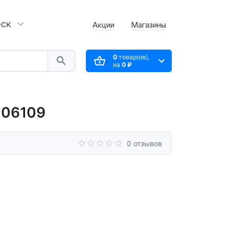
рск
Акции
Магазины
0
товар(ов),
на
0 ₽
106109
0 отзывов