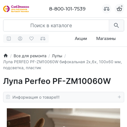
0
0
8-800-101-7539
8-800-101-7539
Акции
Магазины
Все для ремонта
Лупы
Лупа PERFEO PF-ZM10060W бифокальная 2х,6х, 100х60 мм,
подсветка, пластик
Лупа Perfeo PF-ZM10060W
Информация о товаре!!!