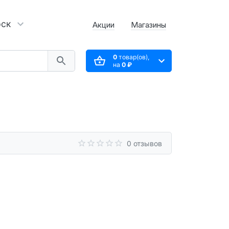
рск
Акции
Магазины
0
товар(ов),
на
0 ₽
0 отзывов