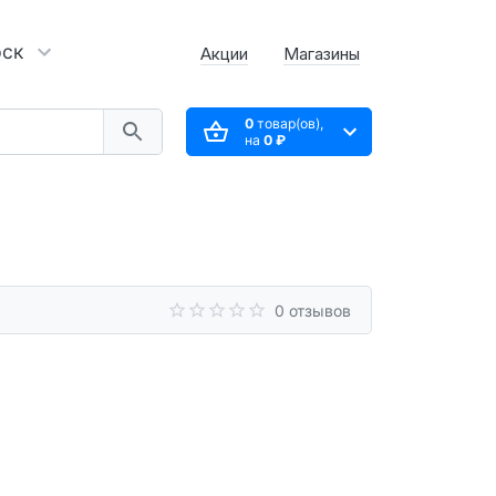
рск
Акции
Магазины
0
товар(ов),
на
0 ₽
0 отзывов