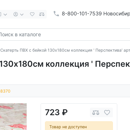
8-800-101-7539 Новосиби
Скатерть ПВХ с бейкой 130х180см коллекция ' Перспектива' а
130х180см коллекция ' Перспект
08370
723 ₽
Товар не доступен