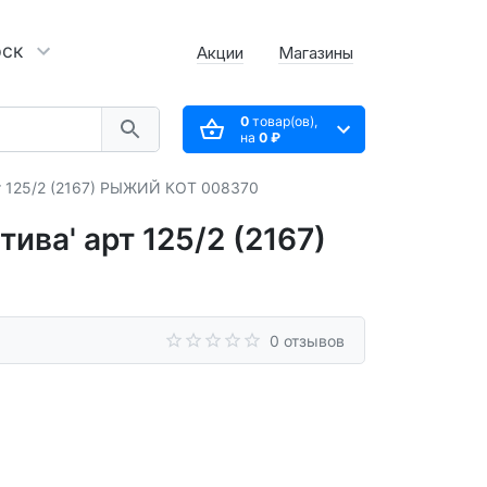
рск
Акции
Магазины
0
товар(ов),
на
0 ₽
рт 125/2 (2167) РЫЖИЙ КОТ 008370
ива' арт 125/2 (2167)
0 отзывов