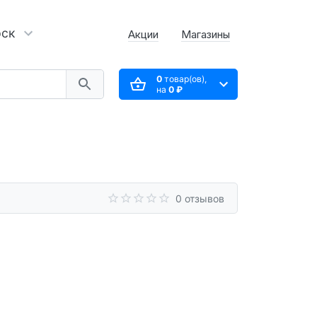
рск
Акции
Магазины
0
товар(ов),
на
0 ₽
0 отзывов