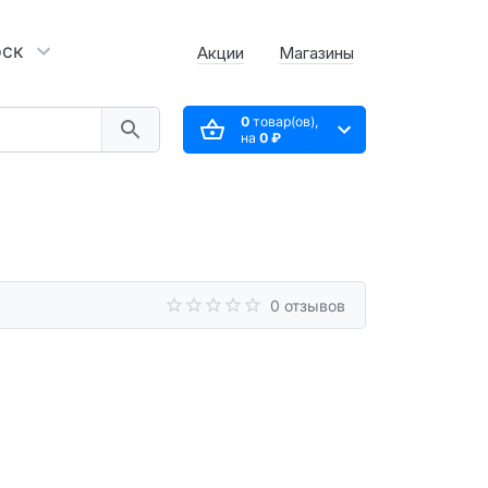
рск
Акции
Магазины
0
товар(ов),
на
0 ₽
0 отзывов