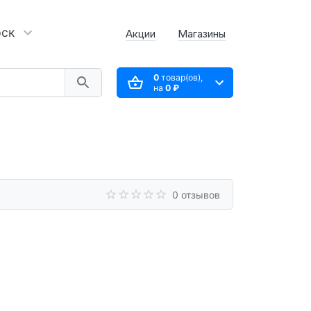
рск
Акции
Магазины
0
товар(ов),
на
0 ₽
0 отзывов