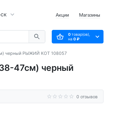
рск
Акции
Магазины
0
товар(ов),
на
0 ₽
см) черный РЫЖИЙ КОТ 108057
38-47см) черный
0 отзывов