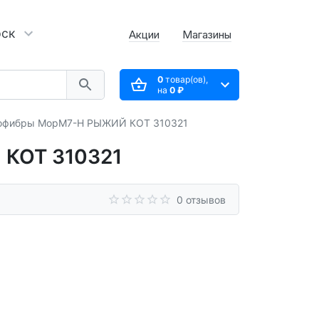
рск
Акции
Магазины
0
товар(ов),
на
0 ₽
рофибры МорМ7-H РЫЖИЙ КОТ 310321
 КОТ 310321
0 отзывов