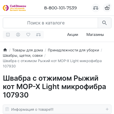
0
0
8-800-101-7539
8-800-101-7539
Акции
Магазины
Товары для дома
Принадлежности для уборки
Швабры, щетки, совки
Швабра с отжимом Рыжий кот MOP-X Light микрофибра
107930
Швабра с отжимом Рыжий
кот MOP-X Light микрофибра
107930
Информация о товаре!!!