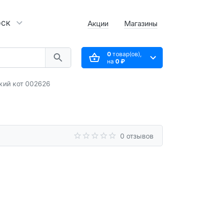
рск
Акции
Магазины
0
товар(ов),
на
0 ₽
жий кот 002626
0 отзывов