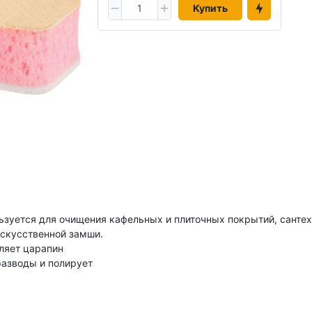
Купить
льзуется для очищения кафельных и плиточных покрытий, санте
искусственной замши.
вляет царапин
разводы и полирует