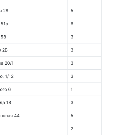
я 28
5
 51а
6
 58
3
о 2Б
3
а 20/1
3
, 1/12
3
ого 6
1
да 18
3
тажная 44
5
2