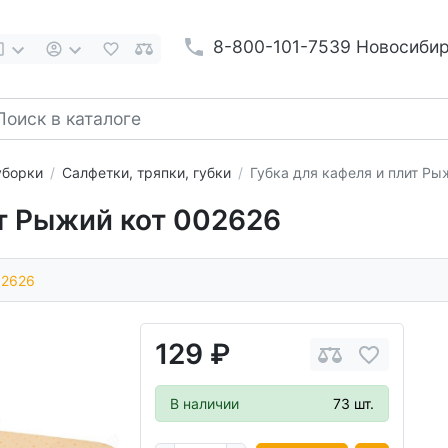
8-800-101-7539 Новосиби
уборки
Салфетки, тряпки, губки
Губка для кафеля и плит Ры
ит Рыжий кот 002626
02626
129 ₽
В наличии
73 шт.