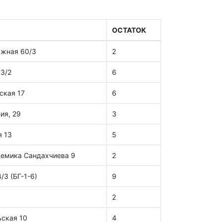
ОСТАТОК
ажная 60/3
2
03/2
6
ская 17
6
ия, 29
3
я 13
5
демика Сандахчиева 9
2
/3 (БГ-1-6)
9
2
ьская 10
4