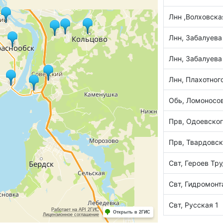
Лнн ,Волховска
Лнн, Забалуева
Лнн, Забалуева
Лнн, Плахотног
Обь, Ломоносов
Прв, Одоевского
Прв, Твардовск
Свт, Героев Тру
Свт, Гидромон
Свт, Русская 1