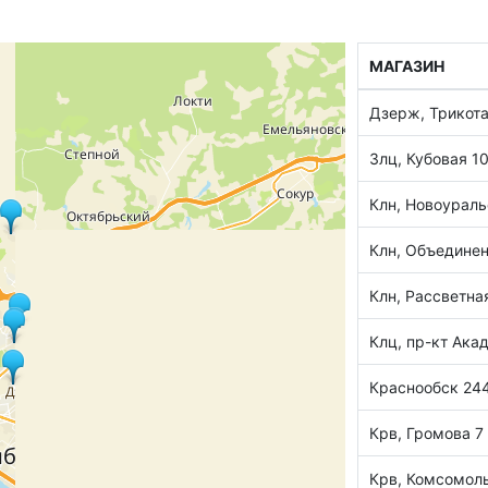
МАГАЗИН
Дзерж, Трикот
Злц, Кубовая 1
Клн, Новоураль
Клн, Объединен
Клн, Рассветна
Клц, пр-кт Ака
Краснообск 244
Крв, Громова 7
Крв, Комсомол