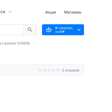
рск
Акции
Магазины
0
товар(ов),
на
0 ₽
 Leonord 104908
0 отзывов