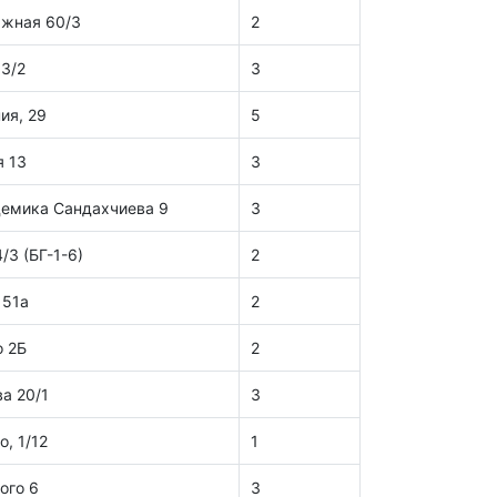
ажная 60/3
2
03/2
3
ия, 29
5
я 13
3
демика Сандахчиева 9
3
/3 (БГ-1-6)
2
 51а
2
о 2Б
2
а 20/1
3
, 1/12
1
ого 6
3