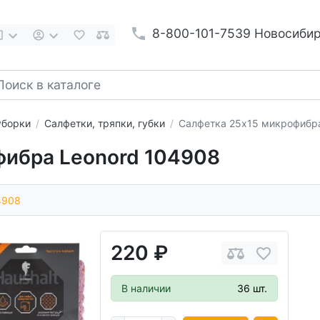
8-800-101-7539 Новосиби
уборки
Салфетки, тряпки, губки
Салфетка 25x15 микрофибра
фибра Leonord 104908
4908
220 ₽
В наличии
36 шт.