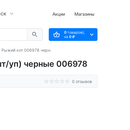
рск
Акции
Магазины
0
товар(ов),
на
0 ₽
 Рыжий кот 006978 черн.
т/уп) черные 006978
0 отзывов