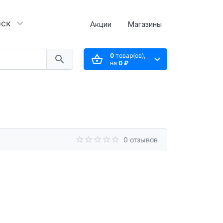
рск
Акции
Магазины
0
товар(ов),
на
0 ₽
0 отзывов