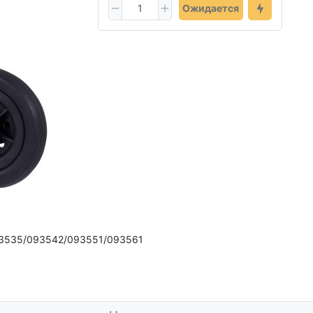
Ожидается
93535/093542/093551/093561