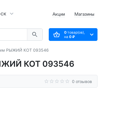
рск
Акции
Магазины
0
товар(ов),
на
0 ₽
88мм РЫЖИЙ КОТ 093546
РЫЖИЙ КОТ 093546
0 отзывов