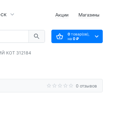
рск
Акции
Магазины
0
товар(ов),
на
0 ₽
ИЙ КОТ 312184
0 отзывов