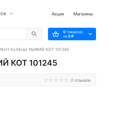
рск
Акции
Магазины
0
товар(ов),
на
0 ₽
26х11.5х34см) РЫЖИЙ КОТ 101245
ИЙ КОТ 101245
0 отзывов