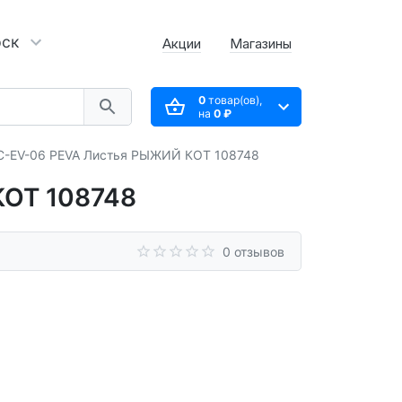
рск
Акции
Магазины
0
товар(ов),
на
0 ₽
SC-EV-06 PEVA Листья РЫЖИЙ КОТ 108748
КОТ 108748
0 отзывов