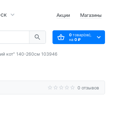
рск
Акции
Магазины
0
товар(ов),
на
0 ₽
ий кот" 140-260см 103946
0 отзывов