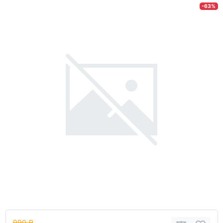
-63%
990 ₽