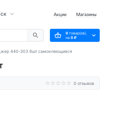
рск
Акции
Магазины
0
товар(ов),
на
0 ₽
джер 440-303 8шт самоклеющиеся
т
0 отзывов