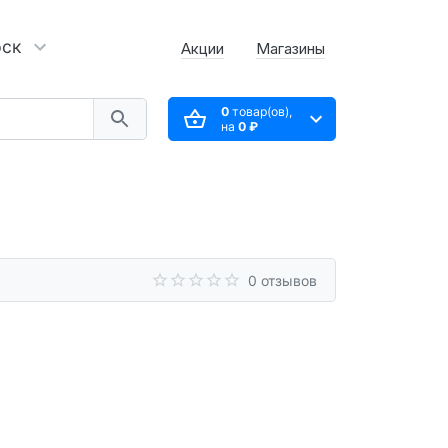
рск
Акции
Магазины
0
товар(ов),
на
0 ₽
0 отзывов