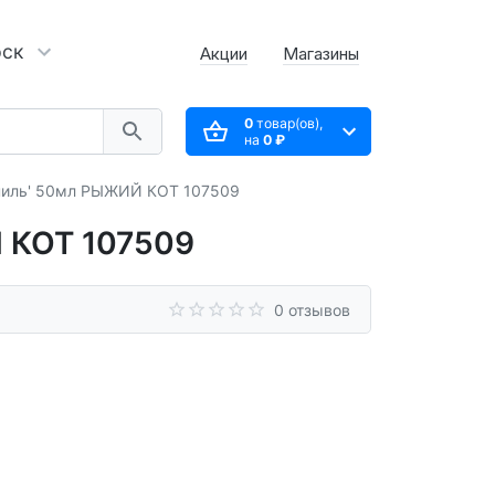
рск
Акции
Магазины
0
товар(ов),
на
0 ₽
аниль' 50мл РЫЖИЙ КОТ 107509
 КОТ 107509
0 отзывов