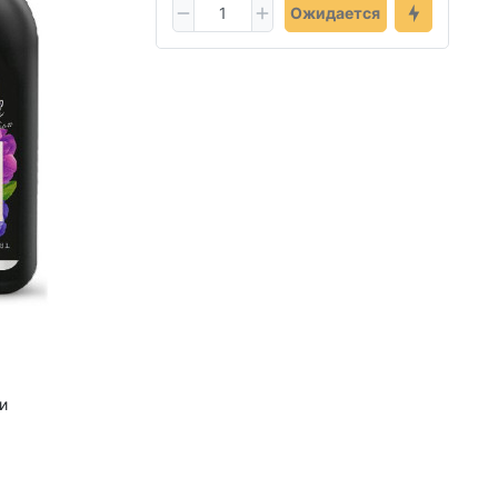
Ожидается
и