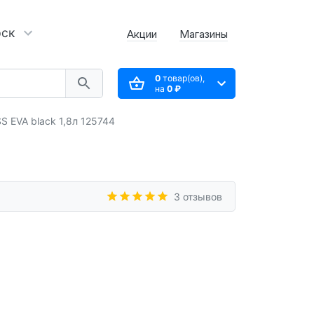
рск
Акции
Магазины
0
товар(ов),
на
0 ₽
 EVA black 1,8л 125744
3 отзывов