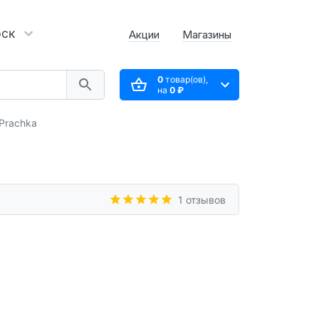
рск
Акции
Магазины
0
товар(ов),
на
0 ₽
Prachka
1 отзывов