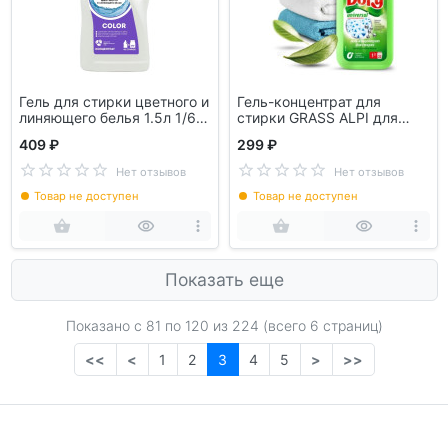
Гель для стирки цветного и
Гель-концентрат для
линяющего белья 1.5л 1/6
стирки GRASS ALPI для
Green Cat B&B 308441
стрики всех видов тканей
409 ₽
299 ₽
Dory 1л 125866
Нет отзывов
Нет отзывов
Товар не доступен
Товар не доступен
Показать еще
Показано с 81 по
120
из 224 (всего 6 страниц)
<<
<
1
2
3
4
5
>
>>