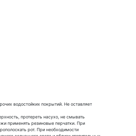
прочих водостойких покрытий. Не оставляет
рхность, протереть насухо, не смывать
ожи применять резиновые перчатки. При
рополоскать рот. При необходимости
рямого солнечного света и вблизи отопительных