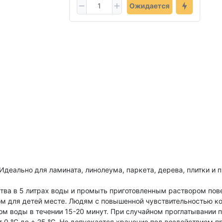
Ожидается
Идеально для ламината, линолеума, паркета, дерева, плитки и 
тва в 5 литрах воды и промыть приготовленным раствором пове
м для детей месте. Людям с повышенной чувствительностью к
м воды в течении 15-20 минут. При случайном проглатывании п
т 0 °C до + 25 °C. Не допускается хранение под воздействием п