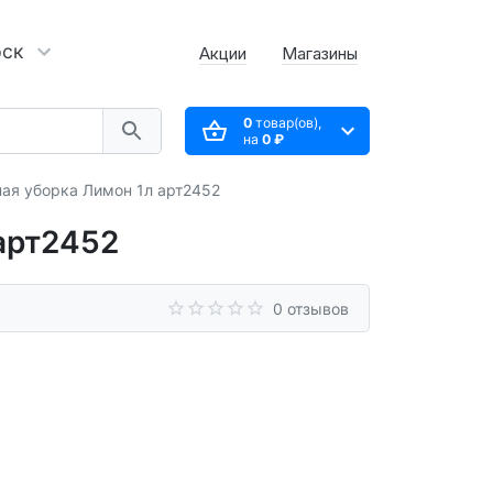
рск
Акции
Магазины
0
товар(ов),
на
0 ₽
ая уборка Лимон 1л арт2452
арт2452
0 отзывов