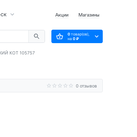
рск
Акции
Магазины
0
товар(ов),
на
0 ₽
ЫЖИЙ КОТ 105757
0 отзывов