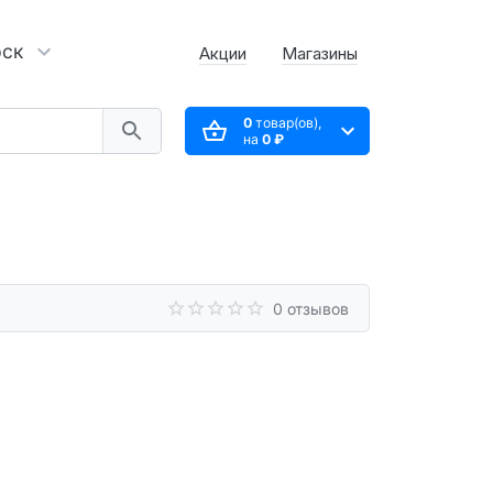
рск
Акции
Магазины
0
товар(ов),
на
0 ₽
0 отзывов