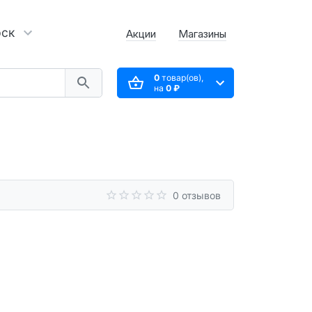
рск
Акции
Магазины
0
товар(ов),
на
0 ₽
0 отзывов