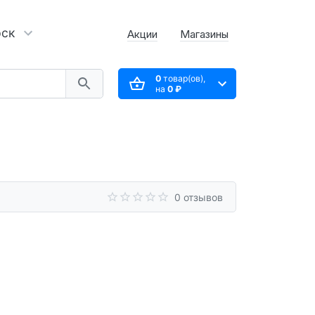
рск
Акции
Магазины
0
товар(ов),
на
0 ₽
0 отзывов