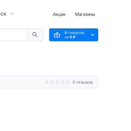
рск
Акции
Магазины
0
товар(ов),
на
0 ₽
0 отзывов