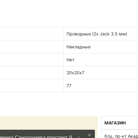
Проводные (2x Jack 3.5 мм)
Накладные
Нет
20х20х7
77
МАГАЗИН
Клц, пр-кт Ака