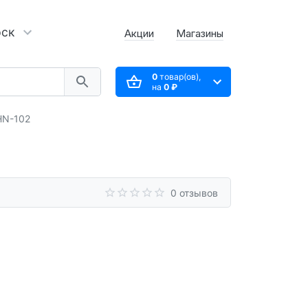
рск
Акции
Магазины
0
товар(ов),
на
0 ₽
HN-102
0 отзывов