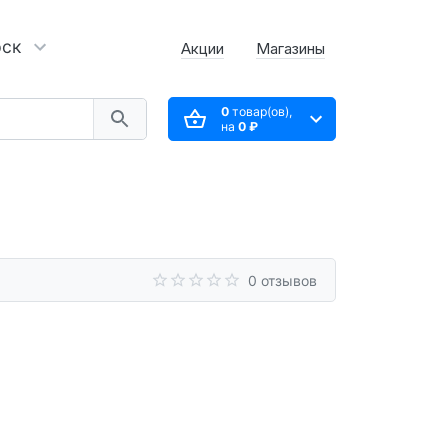
рск
Акции
Магазины
0
товар(ов),
на
0 ₽
0 отзывов