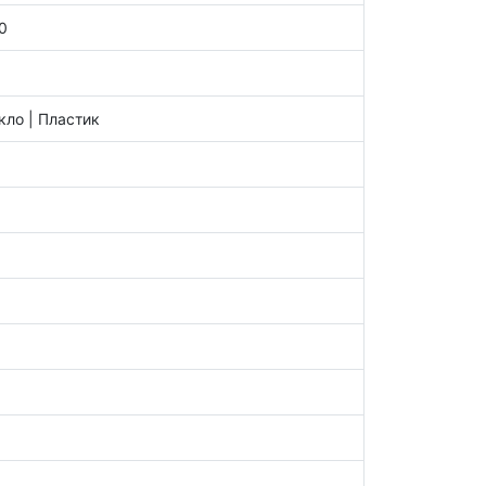
0
кло | Пластик