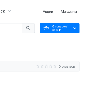
рск
Акции
Магазины
0
товар(ов),
на
0 ₽
0 отзывов