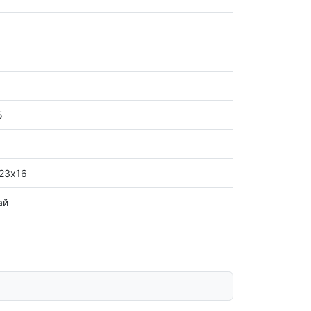
5
23х16
ай