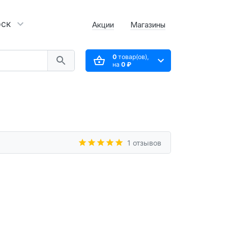
рск
Акции
Магазины
0
товар(ов),
на
0 ₽
1 отзывов