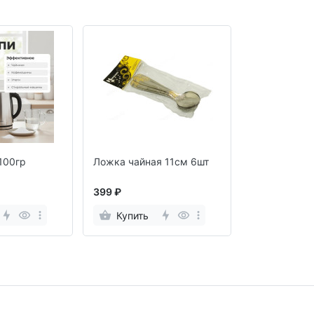
100гр
Ложка чайная 11см 6шт
399 ₽
Купить